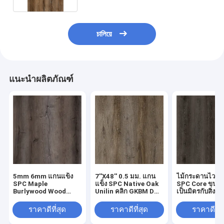
চালিয়ে
แนะนำผลิตภัณฑ์
5mm 6mm แกนแข็ง
7''X48'' 0.5 มม. แกน
ไม้กระดานไวนิล
SPC Maple
แข็ง SPC Native Oak
SPC Core ขนาด
Burlywood Wood
Unilin คลิก GKBM DM-
เป็นมิตรกับสิ่งแ
Grain GKBM DM-
W40046
Damp Proof
W40008
Mantling Oak
ราคาดีที่สุด
ราคาดีที่สุด
ราคาดีที่ส
DM-W40054