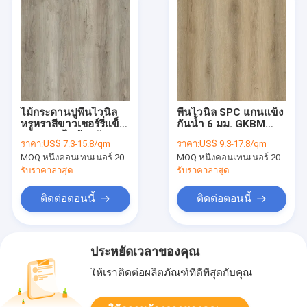
ไม้กระดานปูพื้นไวนิล
พื้นไวนิล SPC แกนแข็ง
หรูหราสีขาวเชอร์รี่แข็ง
กันน้ำ 6 มม. GKBM
5 มม. ทนไฟป้องกันรอย
DM-W40044
ราคา:
US$ 7.3-15.8/qm
ราคา:
US$ 9.3-17.8/qm
ขีดข่วน
MOQ:
หนึ่งคอนเทนเนอร์ 20FT หรือ 2500 ตารางเมตร
MOQ:
หนึ่งคอนเทนเนอร์ 20FT หรือ 2500 ตารางเมตร
รับราคาล่าสุด
รับราคาล่าสุด
ติดต่อตอนนี้
ติดต่อตอนนี้
ประหยัดเวลาของคุณ
ให้เราติดต่อผลิตภัณฑ์ที่ดีที่สุดกับคุณ