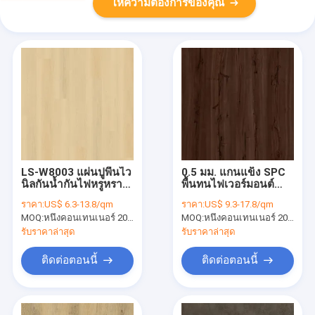
ให้ความต้องการของคุณ
LS-W8003 แผ่นปูพื้นไว
0.5 มม. แกนแข็ง SPC
นิลกันน้ำกันไฟหรูหรา
พื้นทนไฟเวอร์มอนต์
Anti Biosis Slip
Yew GKBM DM-
ราคา:
US$ 6.3-13.8/qm
ราคา:
US$ 9.3-17.8/qm
W40026
MOQ:
หนึ่งคอนเทนเนอร์ 20FT หรือ 2500 ตารางเมตร
MOQ:
หนึ่งคอนเทนเนอร์ 20FT หรือ 2500 ตารางเมตร
รับราคาล่าสุด
รับราคาล่าสุด
ติดต่อตอนนี้
ติดต่อตอนนี้