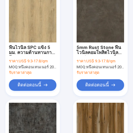
พื้นไวนิล SPC แข็ง 5
5mm Rust Stone พื้น
มม. ความต้านทานการ
ไวนิลคอมโพสิตไวนิล
สึกหรอ 1200 มม. Oak
ทนต่อแรงกระแทกเป็น
ราคา:
US$ 9.3-17.8/qm
ราคา:
US$ 9.3-17.8/qm
Grain Stone GKBM
มิตรกับสิ่งแวดล้อม
MOQ:
หนึ่งคอนเทนเนอร์ 20FT หรือ 2500 ตารางเมตร
MOQ:
หนึ่งคอนเทนเนอร์ 20FT หรือ 2500 ตารางเมตร
Greenpy GL-W7221-1
GKBM DP-S82287
รับราคาล่าสุด
รับราคาล่าสุด
ติดต่อตอนนี้
ติดต่อตอนนี้
บ้าน
สินค้า
แสดง VR