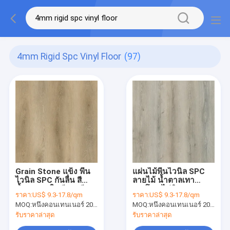
4mm Rigid Spc Vinyl Floor
(97)
Grain Stone แข็ง พื้น
แผ่นไม้พื้นไวนิล SPC
ไวนิล SPC กันลื่น สี
ลายไม้ น้ำตาลเทา
น้ำตาลสดใส สีเทา สี
กระโดด ไม่ติดกาว
ราคา:
US$ 9.3-17.8/qm
ราคา:
US$ 9.3-17.8/qm
กระโดด Oak GKBM
GKBM DD-W82198-3
MOQ:
หนึ่งคอนเทนเนอร์ 20FT หรือ 2500 ตารางเมตร
MOQ:
หนึ่งคอนเทนเนอร์ 20FT หรือ 2500 ตารางเมตร
Greenpy GL-W7231-1
รับราคาล่าสุด
รับราคาล่าสุด