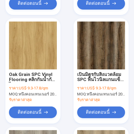
ติดต่อตอนนี้
ติดต่อตอนนี้
Oak Grain SPC Vinyl
เป็นมิตรกับสิ่งแวดล้อม
Flooring คลิกกันน้ำกัน
SPC พื้นไวนิลแกนแข็ง
ไฟ GKBM FT-W19020
0.4 มม. Aquamarine
ราคา:
US$ 9.3-17.8/qm
ราคา:
US$ 9.3-17.8/qm
Oak Unilin คลิก GKBM
MOQ:
หนึ่งคอนเทนเนอร์ 20FT หรือ 2500 ตารางเมตร
MOQ:
หนึ่งคอนเทนเนอร์ 20FT หรือ 2500 ตารางเมตร
DM-W40053
รับราคาล่าสุด
รับราคาล่าสุด
ติดต่อตอนนี้
ติดต่อตอนนี้