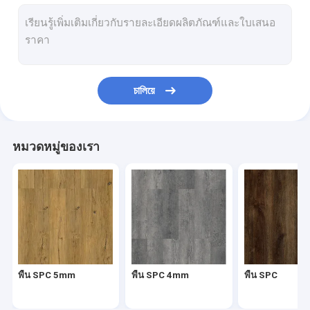
ก้างปลา SPC
SPC คลิกปูพื้น
พื้นหินพลาสติกคอมโพสิต
চালিয়ে
แกนแข็ง SPC
พื้นไวนิล SPC
หมวดหมู่ของเรา
พื้นไม้ SPC
พื้นหินอ่อนไวนิล
พื้นไวนิลหินแกรนิต
พื้นไวนิลซีเมนต์
พื้น SPC 5mm
พื้น SPC 4mm
พื้น SPC
พื้นไวนิลลายหิน