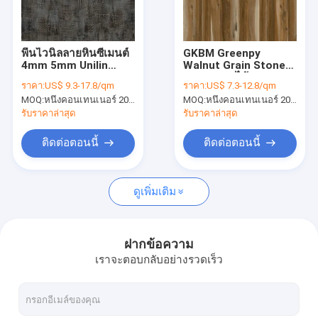
เกี่ยวกับเรา
ทัวร์โรงงาน
พื้นไวนิลลายหินซีเมนต์
GKBM Greenpy
4mm 5mm Unilin
Walnut Grain Stone
ควบคุมคุณภาพ
Click GKBM DP-
Vinyl SPC ไม้กระดานปู
ราคา:
US$ 9.3-17.8/qm
ราคา:
US$ 7.3-12.8/qm
S82285 Green
พื้นแข็ง GL-W7211-1
MOQ:
หนึ่งคอนเทนเนอร์ 20FT หรือ 2500 ตารางเมตร
MOQ:
หนึ่งคอนเทนเนอร์ 20FT หรือ 2500 ตารางเมตร
ติดต่อเรา
รับราคาล่าสุด
รับราคาล่าสุด
ข่าว
ติดต่อตอนนี้
ติดต่อตอนนี้
ขอใบเสนอราคา
ดูเพิ่มเติม
พื้น SPC 5mm
ฝากข้อความ
เราจะตอบกลับอย่างรวดเร็ว
พื้น SPC 4mm
พื้น SPC