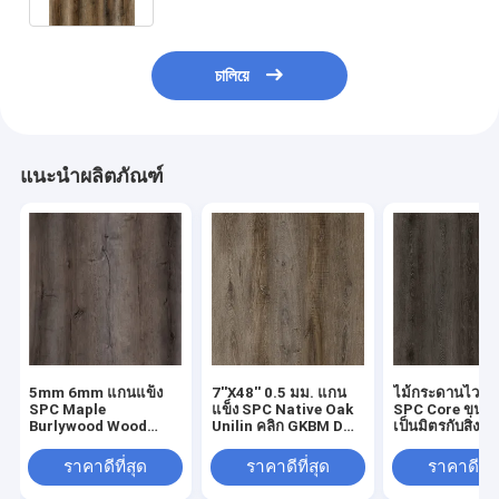
চালিয়ে
แนะนำผลิตภัณฑ์
5mm 6mm แกนแข็ง
7''X48'' 0.5 มม. แกน
ไม้กระดานไวนิล
SPC Maple
แข็ง SPC Native Oak
SPC Core ขนาด
Burlywood Wood
Unilin คลิก GKBM DM-
เป็นมิตรกับสิ่งแ
Grain GKBM DM-
W40046
Damp Proof
W40008
Mantling Oak
ราคาดีที่สุด
ราคาดีที่สุด
ราคาดีที่ส
DM-W40054