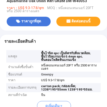
Aquamarine Oak Unilin คลิก GKBM DM-W40053
ราคา：US$ 9.3-17.8/qm
MOQ：หนึ่งคอนเทนเนอร์ 20FT
หรือ 2500 ตารางเมตร
ราคาถูกที่สุด
ติดต่อตอนนี้
รายละเอียดสินค้า
,
พื้นไวนิล spc เป็นมิตรกับสิ่งแวดล้อม
แสงสูง
,
พื้นไวนิลแกนแข็ง 0.4mm spc
พื้นคอมโพสิตหินแกนแข็ง
หนึ่งคอนเทนเนอร์ 20FT หรือ 2500 ตาราง
จำนวนสั่งซื้อขั้นต่ำ
เมตร
ชื่อแบรนด์
Greenpy
ราคา
US$ 9.3-17.8/qm
carton pack;
กล่องแพ็ค;
รายละเอียดการบรรจุ
1238*195*55mm
1238*195*55มม.
สถานที่กำเนิด
จีน
ดูเพิ่มเติม