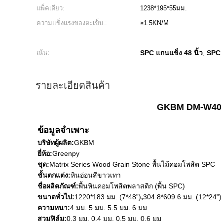
แพ็คเดียว:
1238*195*55มม.
ความแข็งแรงของตะเข็บ::
≥1.5KN/M
เน้น:
SPC แกนแข็ง 48 นิ้ว
SPC 
,
รายละเอียดสินค้า
GKBM DM-W40035
ข้อมูลจำเพาะ
บริษัทผู้ผลิต:
GKBM
ยี่ห้อ:
Greenpy
ชุด:
Matrix Series Wood Grain Stone พื้นไม้คอมโพสิต SPC
ชั้นตกแต่ง:
หินอ่อนสีขาวเทา
ชื่อผลิตภัณฑ์:
พื้นหินคอมโพสิตพลาสติก (พื้น SPC)
ขนาดทั่วไป:
1220*183 มม. (7*48”)
,
304.8*609.6 มม. (12*24”
ความหนา:
4 มม. 5 มม. 5.5 มม. 6 มม
สวมฟิล์ม:
0.3 มม. 0.4 มม. 0.5 มม. 0.6 มม