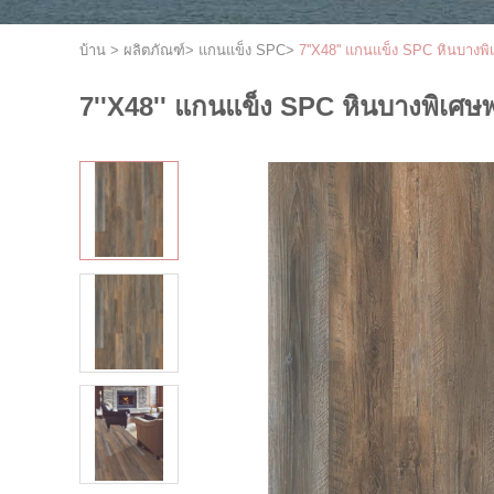
บ้าน
>
ผลิตภัณฑ์
>
แกนแข็ง SPC
>
7''X48'' แกนแข็ง SPC หินบา
7''X48'' แกนแข็ง SPC หินบางพิ