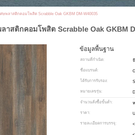
งพิเศษพลาสติกคอมโพสิต Scrabble Oak GKBM DM-W40035
เศษพลาสติกคอมโพสิต Scrabble Oak GKBM
ข้อมูลพื้นฐาน
สถานที่กำเนิด:
จ
ชื่อแบรนด์:
G
ได้รับการรับรอง:
หมายเลขรุ่น:
D
จำนวนสั่งซื้อขั้นต่ำ:
ห
ราคา:
U
รายละเอียดการบรรจุ:
<
<