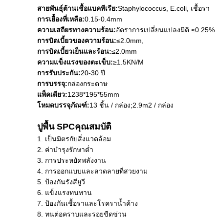
สายพันธุ์ต้านเชื้อแบคทีเรีย:
Staphylococcus, E.coli, เชื้อรา
การเยื้องที่เหลือ:
0.15-0.4mm
ความเสถียรทางความร้อน:
อัตราการเปลี่ยนแปลงมิติ ≤0.25%
การบิดเบี้ยวของความร้อน:
≤2.0mm,
การบิดเบี้ยวเย็นและร้อน:
≤2.0mm
ความแข็งแรงของตะเข็บ:
≥1.5KN/M
การรับประกัน:
20-30 ปี
การบรรจุ:
กล่องกระดาษ
แพ็คเดียว:
1238*195*55mm
โหมดบรรจุภัณฑ์:
13 ชิ้น / กล่อง;2.9m2 / กล่อง
ปูพื้น SPC
คุณสมบัติ
1. เป็นมิตรกับสิ่งแวดล้อม
2. ค่าบำรุงรักษาต่ำ
3. การประหยัดพลังงาน
4. การออกแบบและลวดลายที่สวยงาม
5. ป้องกันรังสียูวี
6. แข็งแรงทนทาน
7. ป้องกันเชื้อราและโรคราน้ำค้าง
8. ทนต่อคราบและรอยขีดข่วน