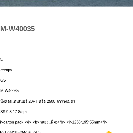
 DM-W40035
ีน
reenpy
SGS
M-W40035
นึ่งคอนเทนเนอร์ 20FT หรือ 2500 ตารางเมตร
S$ 9.3-17.8/qm
i>carton pack;</i> <b>กล่องแพ็ค;</b> <i>1238*195*55mm</i>
b>1238*195*55มม.</b>