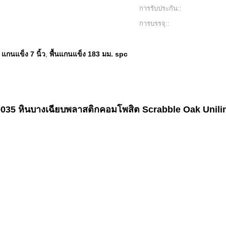
การรับประกัน::
การบรรจุ::
แกนแข็ง 7 นิ้ว
พื้นแกนแข็ง 183 มม. spc
,
 หินบางเฉียบพลาสติกคอมโพสิต Scrabble Oak Unilin 
)