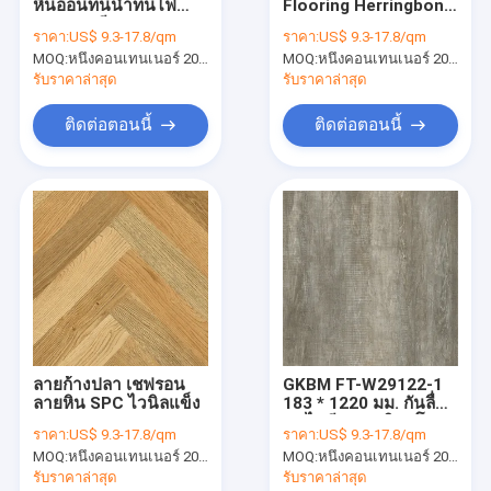
หินอ่อนทนน้ำทนไฟ
Flooring Herringbone
เกี่ยวกับเรา
183 มม. สีขาว GKBM
Waterproof
ราคา:
US$ 9.3-17.8/qm
ราคา:
US$ 9.3-17.8/qm
Greenpy GL-S5539-1
Fireproof คลิก GKBM
MOQ:
หนึ่งคอนเทนเนอร์ 20FT หรือ 2500 ตารางเมตร
MOQ:
หนึ่งคอนเทนเนอร์ 20FT หรือ 2500 ตารางเมตร
FT-W29119AB-5
ทัวร์โรงงาน
รับราคาล่าสุด
รับราคาล่าสุด
ควบคุมคุณภาพ
ติดต่อตอนนี้
ติดต่อตอนนี้
ติดต่อเรา
ข่าว
ขอใบเสนอราคา
พื้น SPC 5mm
ลายก้างปลา เชฟรอน
GKBM FT-W29122-1
ลายหิน SPC ไวนิลแข็ง
183 * 1220 มม. กันลื่น
พื้น SPC 4mm
ทนไฟสีเทาเมเปิลสโตน
ราคา:
US$ 9.3-17.8/qm
ราคา:
US$ 9.3-17.8/qm
คอมโพสิตคลิกพื้น SPC
พื้น SPC
MOQ:
หนึ่งคอนเทนเนอร์ 20FT หรือ 2500 ตารางเมตร
MOQ:
หนึ่งคอนเทนเนอร์ 20FT หรือ 2500 ตารางเมตร
รับราคาล่าสุด
รับราคาล่าสุด