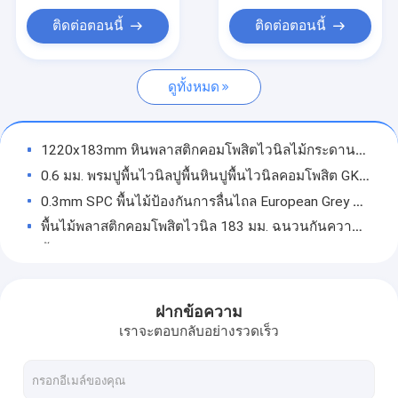
ก้างปลา SPC
ติดต่อตอนนี้
ติดต่อตอนนี้
SPC คลิกปูพื้น
ดูทั้งหมด
พื้นหินพลาสติกคอมโพสิต
แกนแข็ง SPC
1220x183mm หินพลาสติกคอมโพสิตไวนิลไม้กระดานปูพื้นการขัดถูสูง GKBM DP-C82239
พื้นไวนิล SPC
0.6 มม. พรมปูพื้นไวนิลปูพื้นหินปูพื้นไวนิลคอมโพสิต GKBM DP-C82240
0.3mm SPC พื้นไม้ป้องกันการลื่นไถล European Grey Oak GKBM DP-W82246
พื้นไม้ SPC
พื้นไม้พลาสติกคอมโพสิตไวนิล 183 มม. ฉนวนกันความร้อน Yellow Oak GKBM DP-W82262
พื้นหินอ่อนไวนิล
พื้นไม้ SPC ทนต่อการขีดข่วน 183x1220 มม. Country Oak GKBM DP-W82264
1220mm SPC พื้นไม้ทนไฟหินพลาสติกคอมโพสิต Aoste Oak GKBM DP-W82277
พื้นไวนิลหินแกรนิต
0.55 มม. แข็ง SPC คลิก Vinyl Anti Slip Termite Proof GKBM JR-W17004
ฝากข้อความ
พื้นไวนิลซีเมนต์
ลายไม้ SPC คลิกปูพื้น 0.5 มม. ไม่ก่อให้เกิดมลพิษ 5.5 มม. GKBM JR-W17009
เราจะตอบกลับอย่างรวดเร็ว
Anti Polluting SPC คลิกปูพื้น ทนต่อรังสีอัลตราไวโอเลต Unilin คลิก Cement Pine Burlywood Wood Grain GKBM JR-W17014
พื้นไวนิลลายหิน
0.5 มม. SPC ไวนิลกันน้ำย่อยสลายได้ป้องกันการกระแทกแบบตรง Grain GKBM JR-W17017