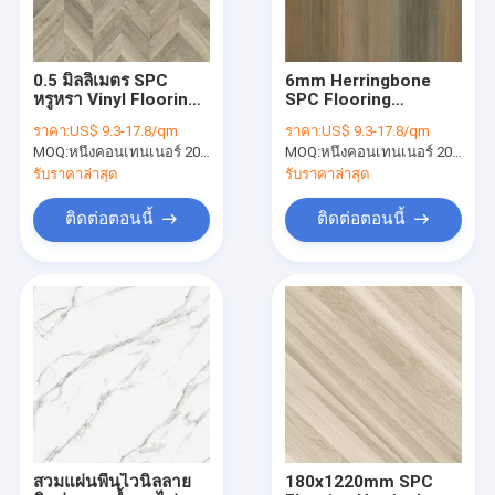
0.5 มิลลิเมตร SPC
6mm Herringbone
หรูหรา Vinyl Flooring
SPC Flooring
Herringbone
Soundproof
ราคา:
US$ 9.3-17.8/qm
ราคา:
US$ 9.3-17.8/qm
Incombustible Unilin
MOQ:
หนึ่งคอนเทนเนอร์ 20FT หรือ 2500 ตารางเมตร
MOQ:
หนึ่งคอนเทนเนอร์ 20FT หรือ 2500 ตารางเมตร
คลิก Burlywood Wood
Grain GKBM FT-
รับราคาล่าสุด
รับราคาล่าสุด
W29171-2
ติดต่อตอนนี้
ติดต่อตอนนี้
บ้าน
สินค้า
แสดง VR
สวมแผ่นพื้นไวนิลลาย
180x1220mm SPC