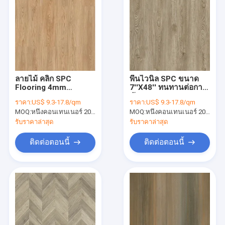
ลายไม้ คลิก SPC
พื้นไวนิล SPC ขนาด
Flooring 4mm
7''X48'' ทนทานต่อการ
Glorious Youth Oak
ขัดถูสูง
ราคา:
US$ 9.3-17.8/qm
ราคา:
US$ 9.3-17.8/qm
GKBM Greenpy SY-
MOQ:
หนึ่งคอนเทนเนอร์ 20FT หรือ 2500 ตารางเมตร
MOQ:
หนึ่งคอนเทนเนอร์ 20FT หรือ 2500 ตารางเมตร
W1002
รับราคาล่าสุด
รับราคาล่าสุด
ติดต่อตอนนี้
ติดต่อตอนนี้