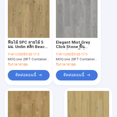
พื้นไม้ SPC ลายไม้ 5
Elegant Mist Grey
มม. Unilin คลิก Beach
Click Stone พื้น
Sunset Burlywood
พลาสติกคอมโพสิต 0.3-
ราคา:
USD$9.32-17.5
ราคา:
USD$9.32-17.5
เป็นมิตรกับสิ่งแวดล้อม
0.6mm GKBM
MOQ:
one 20FT Container;
หนึ่งคอนเทนเนอร์ 20FT;
MOQ:
one 20FT Container;
or 2500 square met
หนึ่งคอนเทนเ
GKBM MJ-W6003
Greenpy MJ-W6009
รับราคาล่าสุด
รับราคาล่าสุด
ติดต่อตอนนี้
ติดต่อตอนนี้