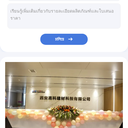
พรมปูพื้นไวนิล
ทนต่อการขีดข่วน 5.5 มม. SPC คลิกพื้นรีไซเคิลป้องกันการกระแทก American Hickory GKBM JR-W17019
แผ่นพื้น SPC ขนาด 5 มม. เป็นมิตรกับสิ่งแวดล้อมทนต่อการกัดกร่อนไม้สักเบาพิเศษ Burlywood GKBM JR-W17020
โปรไฟล์หน้าต่าง UPVC
1220mm คลิกพื้นไวนิล SPC กันเสียงวอลนัท Burlywood ลายไม้ GKBM JR-W17022
183 มม. SPC คลิกปูพื้นฟอร์มาลดีไฮด์ฟรี Non Slip Unilin คลิก Cherrywood Burlywood Wood Grain GKBM JR-W17024
6mm SPC Plank Flooring Fluid Retardant UV Prevention Unilin คลิก Oak Burlywood Wood Grain GKBM JR-W17029
চালিয়ে
183x1220mm SPC พื้นไวนิลกันน้ำ Anti Slip Brown Oak Stone GKBM FT-W29127-11
กันลื่นก้างปลา SPC 5mm 6mm กันน้ำสีเทาสีน้ำตาล GKBM FT-W29127-4
GKBM FT-W29135-1 1220mm Anti-slip Wear Resistance Brown Oak Splicing Wood Grain Stone ไวนิลคอมโพสิตคลิกพื้น SPC
ความมั่นคงสูง 5.5 มม. SPC คลิกพื้น 1220x183 มม. Fine Oak Burlywood Wood Grain GKBM JR-W17030
GKBM FT-W29136-2 Anti-slip Wear Resistance Black Grey Jump Color Oak Splicing Wood Grain Stone คลิก SPC Flooring