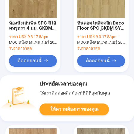
ห้องนั่งเล่นพื้น SPC สีโอ๊
หินคอมโพสิตคลิก Deco
คหรูหรา 4 มม. GKBM
Floor SPC GKBM SY-
Greenpy SY-W1003
W3002 เมเปิ้ลไม้ไผ่สี
ราคา:
US$ 9.3-17.8/qm
ราคา:
US$ 9.3-17.8/qm
เหลือง
MOQ:
หนึ่งคอนเทนเนอร์ 20FT หรือ 2500 ตารางเมตร
MOQ:
หนึ่งคอนเทนเนอร์ 20FT หรือ 2500 ตารางเมตร
รับราคาล่าสุด
รับราคาล่าสุด
ติดต่อตอนนี้
ติดต่อตอนนี้
ประหยัดเวลาของคุณ
ให้เราติดต่อผลิตภัณฑ์ที่ดีที่สุดกับคุณ
ให้ความต้องการของคุณ