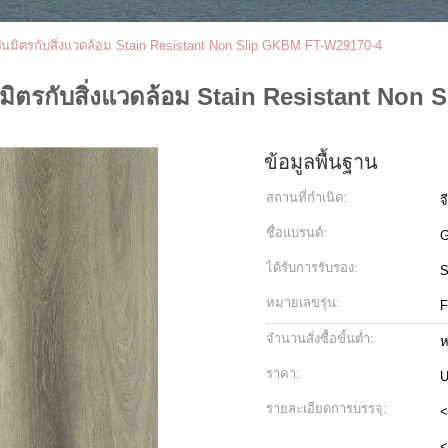
็นมิตรกับสิ่งแวดล้อม Stain Resistant Non Slip GKBM FT-W29170-4
ิตรกับสิ่งแวดล้อม Stain Resistant Non
ข้อมูลพื้นฐาน
สถานที่กำเนิด:
จ
ชื่อแบรนด์:
G
ได้รับการรับรอง:
หมายเลขรุ่น:
F
จำนวนสั่งซื้อขั้นต่ำ:
ห
ราคา:
U
รายละเอียดการบรรจุ:
<
<