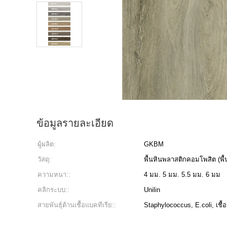
ข้อมูลรายละเอียด
ผู้ผลิต:
GKBM
วัสดุ:
พื้นหินพลาสติกคอมโพสิต (พื
ความหนา::
4 มม. 5 มม. 5.5 มม. 6 มม
คลิกระบบ::
Unilin
สายพันธุ์ต้านเชื้อแบคทีเรีย::
Staphylococcus, E.coli, เชื้