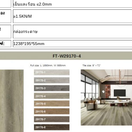
เย็นและร้อน ≤2.0mm
ของ
≥1.5KN/M
ุ
กล่องกระดาษ
ฑ์:
1238*195*55mm