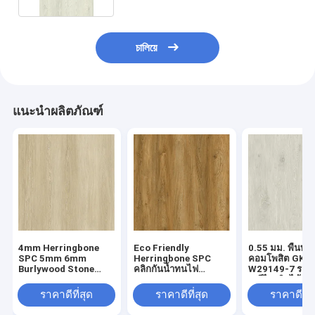
চালিয়ে
แนะนำผลิตภัณฑ์
4mm Herringbone
Eco Friendly
0.55 มม. พื้นพล
SPC 5mm 6mm
Herringbone SPC
คอมโพสิต GKB
Burlywood Stone
คลิกกันน้ำทนไฟ
W29149-7 รอยข
Composite GKBM FT-
European Oak Grain
สูงรีไซเคิลได้
W29107-1
GKBM FT-W19022-5
ราคาดีที่สุด
ราคาดีที่สุด
ราคาดีที่ส