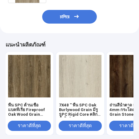
চালিয়ে
แนะนำผลิตภัณฑ์
พื้น SPC ต้านเชื้อ
7X48 '' พื้น SPC Oak
ถ่านสีน้ำตาล SPC
แบคทีเรีย Fireproof
Burlywood Grain มีรู
4mm กระโดด O
Oak Wood Grain
SPC Rigid Core คลิก
Grain Stone ไว
GKBM Greenpy GL-
พื้นไวนิล GKBM
GKBM Greenpy
W7223-1
Greenpy GL-W7222-
W7226-1
ราคาดีที่สุด
ราคาดีที่สุด
ราคาดีที่ส
1