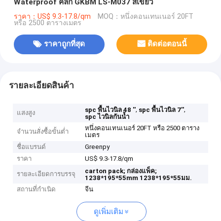
Waterproof คลิก GKBM LS-M037 สีเขียว
ราคา：US$ 9.3-17.8/qm
MOQ：หนึ่งคอนเทนเนอร์ 20FT
หรือ 2500 ตารางเมตร
ราคาถูกที่สุด
ติดต่อตอนนี้
รายละเอียดสินค้า
,
,
spc พื้นไวนิล 48 ''
spc พื้นไวนิล 7''
แสงสูง
spc ไวนิลกันน้ำ
หนึ่งคอนเทนเนอร์ 20FT หรือ 2500 ตาราง
จำนวนสั่งซื้อขั้นต่ำ
เมตร
ชื่อแบรนด์
Greenpy
ราคา
US$ 9.3-17.8/qm
carton pack;
กล่องแพ็ค;
รายละเอียดการบรรจุ
1238*195*55mm
1238*195*55มม.
สถานที่กำเนิด
จีน
ดูเพิ่มเติม