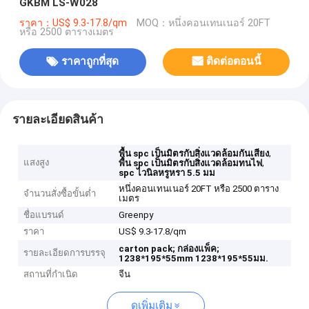
GKBM LS-W028
ราคา：US$ 9.3-17.8/qm
MOQ：หนึ่งคอนเทนเนอร์ 20FT
หรือ 2500 ตารางเมตร
ราคาถูกที่สุด
ติดต่อตอนนี้
รายละเอียดสินค้า
,
พื้น spc เป็นมิตรกับสิ่งแวดล้อมกันเสียง
แสงสูง
,
พื้น spc เป็นมิตรกับสิ่งแวดล้อมทนไฟ
spc ไวนิลหรูหรา 5.5 มม
หนึ่งคอนเทนเนอร์ 20FT หรือ 2500 ตาราง
จำนวนสั่งซื้อขั้นต่ำ
เมตร
ชื่อแบรนด์
Greenpy
ราคา
US$ 9.3-17.8/qm
carton pack;
กล่องแพ็ค;
รายละเอียดการบรรจุ
1238*195*55mm
1238*195*55มม.
สถานที่กำเนิด
จีน
ดูเพิ่มเติม