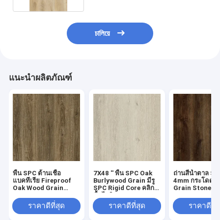
চালিয়ে
แนะนำผลิตภัณฑ์
พื้น SPC ต้านเชื้อ
7X48 '' พื้น SPC Oak
ถ่านสีน้ำตาล SPC
แบคทีเรีย Fireproof
Burlywood Grain มีรู
4mm กระโดด O
Oak Wood Grain
SPC Rigid Core คลิก
Grain Stone ไว
GKBM Greenpy GL-
พื้นไวนิล GKBM
GKBM Greenpy
W7223-1
Greenpy GL-W7222-
W7226-1
ราคาดีที่สุด
ราคาดีที่สุด
ราคาดีที่ส
1