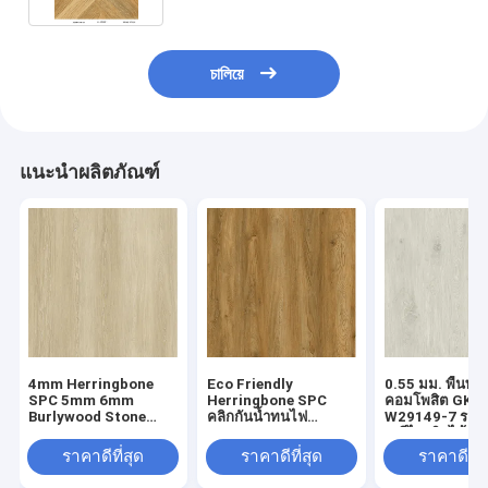
চালিয়ে
แนะนำผลิตภัณฑ์
4mm Herringbone
Eco Friendly
0.55 มม. พื้นพล
SPC 5mm 6mm
Herringbone SPC
คอมโพสิต GKB
Burlywood Stone
คลิกกันน้ำทนไฟ
W29149-7 รอยข
Composite GKBM FT-
European Oak Grain
สูงรีไซเคิลได้
W29107-1
GKBM FT-W19022-5
ราคาดีที่สุด
ราคาดีที่สุด
ราคาดีที่ส