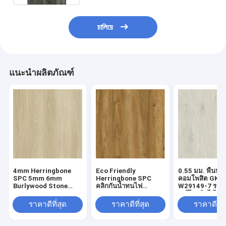
চালিয়ে
แนะนำผลิตภัณฑ์
4mm Herringbone
Eco Friendly
0.55 มม. พื้นพล
SPC 5mm 6mm
Herringbone SPC
คอมโพสิต GKB
Burlywood Stone
คลิกกันน้ำทนไฟ
W29149-7 รอยข
Composite GKBM FT-
European Oak Grain
สูงรีไซเคิลได้
W29107-1
GKBM FT-W19022-5
ราคาดีที่สุด
ราคาดีที่สุด
ราคาดีที่ส