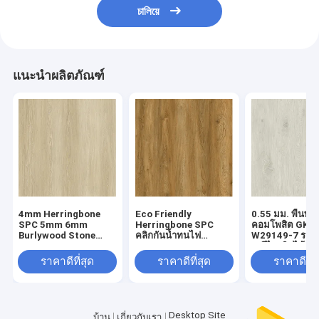
চালিয়ে
แนะนำผลิตภัณฑ์
4mm Herringbone
Eco Friendly
0.55 มม. พื้นพล
SPC 5mm 6mm
Herringbone SPC
คอมโพสิต GKB
Burlywood Stone
คลิกกันน้ำทนไฟ
W29149-7 รอยข
Composite GKBM FT-
European Oak Grain
สูงรีไซเคิลได้
W29107-1
GKBM FT-W19022-5
ราคาดีที่สุด
ราคาดีที่สุด
ราคาดีที่ส
Desktop Site
บ้าน
เกี่ยวกับเรา