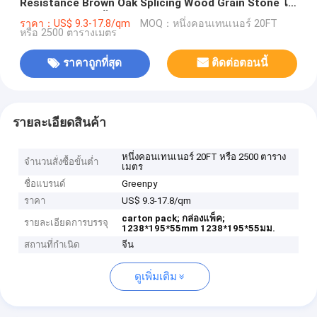
Resistance Brown Oak Splicing Wood Grain Stone ไว
นิลคอมโพสิตคลิกพื้น SPC
ราคา：US$ 9.3-17.8/qm
MOQ：หนึ่งคอนเทนเนอร์ 20FT
หรือ 2500 ตารางเมตร
ราคาถูกที่สุด
ติดต่อตอนนี้
รายละเอียดสินค้า
หนึ่งคอนเทนเนอร์ 20FT หรือ 2500 ตาราง
จำนวนสั่งซื้อขั้นต่ำ
เมตร
ชื่อแบรนด์
Greenpy
ราคา
US$ 9.3-17.8/qm
carton pack;
กล่องแพ็ค;
รายละเอียดการบรรจุ
1238*195*55mm
1238*195*55มม.
สถานที่กำเนิด
จีน
ดูเพิ่มเติม