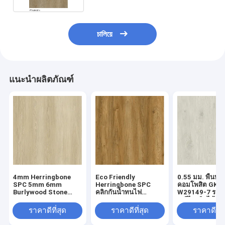
চালিয়ে
แนะนำผลิตภัณฑ์
4mm Herringbone
Eco Friendly
0.55 มม. พื้นพล
SPC 5mm 6mm
Herringbone SPC
คอมโพสิต GKB
Burlywood Stone
คลิกกันน้ำทนไฟ
W29149-7 รอยข
Composite GKBM FT-
European Oak Grain
สูงรีไซเคิลได้
W29107-1
GKBM FT-W19022-5
ราคาดีที่สุด
ราคาดีที่สุด
ราคาดีที่ส