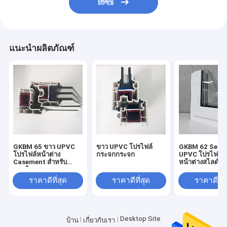
চালিয়ে
แนะนำผลิตภัณฑ์
GKBM 65 ขาว UPVC
ขาว UPVC โปรไฟล์
GKBM 62 Serei
โปรไฟล์หน้าต่าง
กระจกกระจก
UPVC โปรไฟล์ข
Casement สําหรับ
หน้าต่างสไลด์
ภายในและภายนอก
ราคาดีที่สุด
ราคาดีที่สุด
ราคาดีที่ส
Desktop Site
บ้าน
เกี่ยวกับเรา