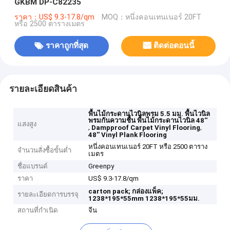
GKBM DP-C82235
ราคา：US$ 9.3-17.8/qm
MOQ：หนึ่งคอนเทนเนอร์ 20FT
หรือ 2500 ตารางเมตร
ราคาถูกที่สุด
ติดต่อตอนนี้
รายละเอียดสินค้า
พื้นไม้กระดานไวนิลพรม 5.5 มม. พื้นไวนิล
พรมกันความชื้น พื้นไม้กระดานไวนิล 48''
แสงสูง
,
,
Dampproof Carpet Vinyl Flooring
48'' Vinyl Plank Flooring
หนึ่งคอนเทนเนอร์ 20FT หรือ 2500 ตาราง
จำนวนสั่งซื้อขั้นต่ำ
เมตร
ชื่อแบรนด์
Greenpy
ราคา
US$ 9.3-17.8/qm
carton pack;
กล่องแพ็ค;
รายละเอียดการบรรจุ
1238*195*55mm
1238*195*55มม.
สถานที่กำเนิด
จีน