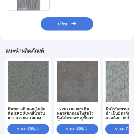
চালিয়ে
แนะนำผลิตภัณฑ์
พื้นพลาสติกคอมโพสิต
1220x183mm หิน
พื้นไวนิลพรมกัน
หิน SPC สีเทาสีน้ำเงิน
พลาสติกคอมโพสิตไว
น้ำ เป็นมิตรกับสิ่
0.3-0.6 มม. GKBM
นิลไม้กระดานปูพื้นการ
แวดล้อม Unilin 
Greenpy SY-C3011
ขัดถูสูง GKBM DP-
GKBM LS-T01
C82239
ราคาดีที่สุด
ราคาดีที่สุด
ราคาดีที่ส