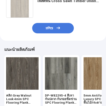
โพสิตพื้น Cross Sawn Timber Unilin
คลิก GKBM DP-W82244
চালিয়ে
แนะนำผลิตภัณฑ์
คลิก Grey Walnut
DP-W82295-4 สีเทา
5mm Antifouli
Look 4mm SPC
กันปลวก กันรอยขีดข่วน
Luxury SPC SP
Flooring Plank
SPC Flooring Plank
พื้นไม้กระดานว