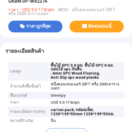
GKBM DP-W82276
ราคา：US$ 9.3-17.8/qm
MOQ：หนึ่งคอนเทนเนอร์ 20FT
หรือ 2500 ตารางเมตร
ราคาถูกที่สุด
ติดต่อตอนนี้
รายละเอียดสินค้า
พื้นไม้ SPC 0.6 มม. พื้นไม้ SPC 6 มม.
แผ่นไม้ spc กันลื่น
แสงสูง
,
,
6mm SPC Wood Flooring
Anti Slip spc wood planks
หนึ่งคอนเทนเนอร์ 20FT หรือ 2500 ตาราง
จำนวนสั่งซื้อขั้นต่ำ
เมตร
ชื่อแบรนด์
Greenpy
ราคา
US$ 9.3-17.8/qm
carton pack;
กล่องแพ็ค;
รายละเอียดการบรรจุ
1238*195*55mm
1238*195*55มม.
สถานที่กำเนิด
จีน