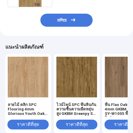
চালিয়ে
แนะนำผลิตภัณฑ์
ลายไม้ คลิก SPC
ไวน์ไพน์ SPC พื้นหินกัน
พื้น Flax Oak S
Flooring 4mm
ความชื้นความยืดหยุ่น
4mm GKBM Gr
Glorious Youth Oak
สูง GKBM Greenpy SY-
SY-W1005 พื้น
GKBM Greenpy SY-
W1004
โพสิต
W1002
ราคาดีที่สุด
ราคาดีที่สุด
ราคาดีที่ส