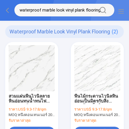
Waterproof Marble Look Vinyl Plank Flooring
(2)
สวมแผ่นพื้นไวนิลลาย
พื้นไม้กระดานไวนิลหิน
หินอ่อนทนน้ำทนไฟ
อ่อนเป็นมิตรกับสิ่ง
183 มม. สีขาว GKBM
แวดล้อมเม็ดหินสาร
ราคา:
US$ 9.3-17.8/qm
ราคา:
US$ 9.3-17.8/qm
Greenpy GL-S5539-1
หน่วงไฟ GKBM DP-
MOQ:
หนึ่งคอนเทนเนอร์ 20FT หรือ 2500 ตารางเมตร
MOQ:
หนึ่งคอนเทนเนอร์ 20FT หรือ 2500 ตารางเมตร
S82273
รับราคาล่าสุด
รับราคาล่าสุด