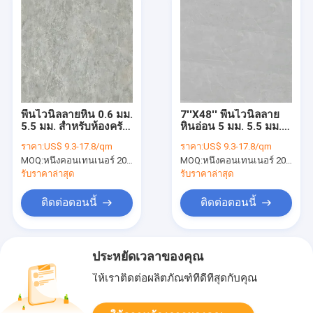
พื้นไวนิลลายหิน 0.6 มม.
7''X48'' พื้นไวนิลลาย
5.5 มม. สำหรับห้องครัว
หินอ่อน 5 มม. 5.5 มม.
Ultra Light GKBM DP-
GKBM LS-S012
ราคา:
US$ 9.3-17.8/qm
ราคา:
US$ 9.3-17.8/qm
S82274
MOQ:
หนึ่งคอนเทนเนอร์ 20FT หรือ 2500 ตารางเมตร
MOQ:
หนึ่งคอนเทนเนอร์ 20FT หรือ 2500 ตารางเมตร
รับราคาล่าสุด
รับราคาล่าสุด
ติดต่อตอนนี้
ติดต่อตอนนี้
ประหยัดเวลาของคุณ
ให้เราติดต่อผลิตภัณฑ์ที่ดีที่สุดกับคุณ