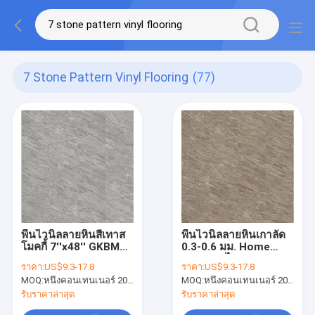
7 Stone Pattern Vinyl Flooring
(77)
พื้นไวนิลลายหินสีเทาส
พื้นไวนิลลายหินเกาลัด
โมคกี้ 7''x48'' GKBM
0.3-0.6 มม. Home
Greenpy MJ-S6013
Deco ทนไฟ Bright
ราคา:
US$9.3-17.8
ราคา:
US$9.3-17.8
GKBM Greenpy MJ-
MOQ:
หนึ่งคอนเทนเนอร์ 20FT หรือ 2500m2
MOQ:
หนึ่งคอนเทนเนอร์ 20FT หรือ 2500m2
S6012
รับราคาล่าสุด
รับราคาล่าสุด