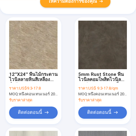
ให้ความต้องการของคุณ
12''X24'' พื้นไม้กระดาน
5mm Rust Stone พื้น
ไวนิลลายหินสีเหลือง
ไวนิลคอมโพสิตไวนิล
อำพัน GKBM Greenpy
ทนต่อแรงกระแทกเป็น
ราคา:
US$9.3-17.8
ราคา:
US$ 9.3-17.8/qm
MJ-S6011
มิตรกับสิ่งแวดล้อม
MOQ:
หนึ่งคอนเทนเนอร์ 20FT หรือ 2500m2
MOQ:
หนึ่งคอนเทนเนอร์ 20FT หรือ 2500 ตารางเมตร
GKBM DP-S82287
รับราคาล่าสุด
รับราคาล่าสุด
ติดต่อตอนนี้
ติดต่อตอนนี้