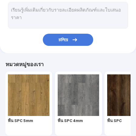
ก้างปลา SPC
SPC คลิกปูพื้น
พื้นหินพลาสติกคอมโพสิต
চালিয়ে
แกนแข็ง SPC
พื้นไวนิล SPC
หมวดหมู่ของเรา
พื้นไม้ SPC
พื้นหินอ่อนไวนิล
พื้นไวนิลหินแกรนิต
พื้นไวนิลซีเมนต์
พื้น SPC 5mm
พื้น SPC 4mm
พื้น SPC
พื้นไวนิลลายหิน