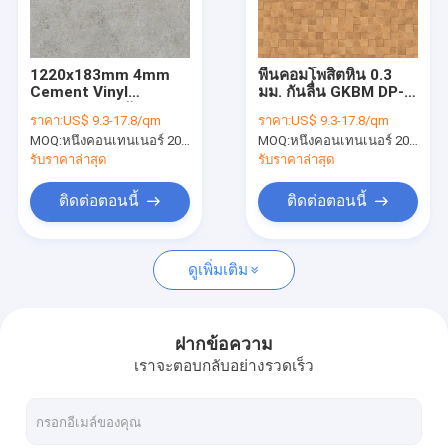
เกี่ยวกับเรา
ทัวร์โรงงาน
1220x183mm 4mm
พื้นคอมโพสิตหิน 0.3
Cement Vinyl
มม. กันลื่น GKBM DP-
ควบคุมคุณภาพ
Flooring การขัดถูสูง
C82237
ราคา:
US$ 9.3-17.8/qm
ราคา:
US$ 9.3-17.8/qm
GKBM DP-S82233
MOQ:
หนึ่งคอนเทนเนอร์ 20FT หรือ 2500 ตารางเมตร
MOQ:
หนึ่งคอนเทนเนอร์ 20FT หรือ 2500 ตารางเมตร
ติดต่อเรา
รับราคาล่าสุด
รับราคาล่าสุด
ข่าว
ติดต่อตอนนี้
ติดต่อตอนนี้
ขอใบเสนอราคา
ดูเพิ่มเติม
พื้น SPC 5mm
ฝากข้อความ
เราจะตอบกลับอย่างรวดเร็ว
พื้น SPC 4mm
พื้น SPC