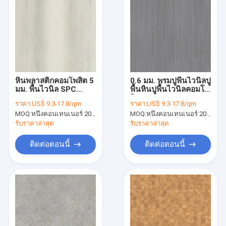
หินพลาสติกคอมโพสิต 5
0.6 มม. พรมปูพื้นไวนิลปู
มม. พื้นไวนิล SPC
พื้นหินปูพื้นไวนิลคอมโพ
7''X48'' GKBM DD-
สิต GKBM DP-C82240
ราคา:
US$ 9.3-17.8/qm
ราคา:
US$ 9.3-17.8/qm
W82188
MOQ:
หนึ่งคอนเทนเนอร์ 20FT หรือ 2500 ตารางเมตร
MOQ:
หนึ่งคอนเทนเนอร์ 20FT หรือ 2500 ตารางเมตร
รับราคาล่าสุด
รับราคาล่าสุด
ติดต่อตอนนี้
ติดต่อตอนนี้
บ้าน
สินค้า
แสดง VR