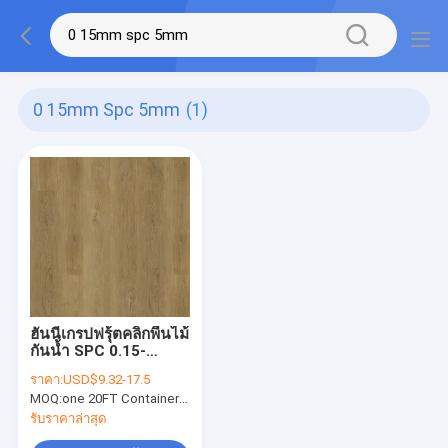
0 15mm Spc 5mm
(1)
ฮันนี่เกรปฟรุ้ตคลิกพื้นไม้
กันน้ำ SPC 0.15-
0.4mm GKBM
ราคา:
USD$9.32-17.5
Greenpy MJ-W6004
MOQ:
one 20FT Container;
หนึ่งคอนเทนเนอร์ 20FT;
or 2500 square met
รับราคาล่าสุด